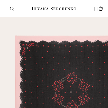
Нужна помощь?
Служба поддержки
+7 495 105 70 25
support@ulyanasergeenko.com
Пн—Пт
11—19
Новый
клиент
Электронная почта
Пароль