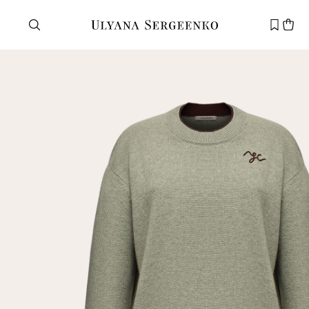
Нужна помощь?
Служба поддержки
+7 495 105 70 25
support@ulyanasergeenko.com
Пн—Пт
11—19
Новый
клиент
Электронная почта
Пароль