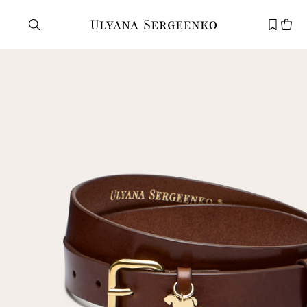
Нужна помощь?
Служба поддержки
+7 495 105 70 25
support@ulyanasergeenko.com
Пн—Пт
11—19
Новый
клиент
Электронная почта
Пароль