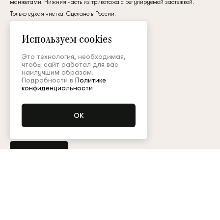
манжетами. Нижняя часть из трикотажа с регулируемой застёжкой.
клиент
Только сухая чистка. Сделано в России.
шелк
Используем cookies
160 000 ₽
Электронная почта
Это технология, необходимая,
чтобы сайт работал для вас
наилучшим образом.
Подробности в
Политике
Цвет:
Пароль
конфиденциальности
Размер (FR):
34
36
38
40
Запомнить меня
Купить
Остались вопросы?
Обратитесь в клиентский сервис
Арт. BDY007SS26P
Таблица размеров
Восстановить пароль