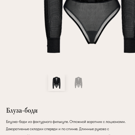
Повтор пароля
Дата рождения
Подписаться на обновления
Нажимая на кнопку "Регистрация", вы соглашаетесь с
условиями
политики конфиденциальности
Блуза-боди
Блузка-боди из фактурного филькупе. Отложной воротник с лацканами.
Зарегистрированный
Декоративные складки спереди и по спинке. Длинные рукава с