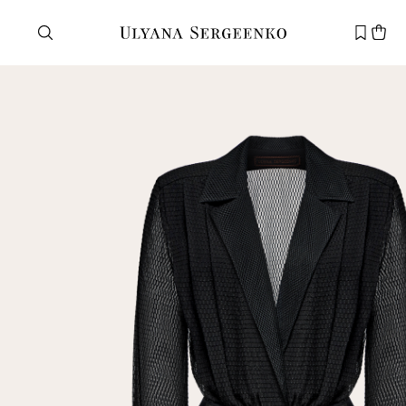
Нужна помощь?
Служба поддержки
+7 495 105 70 25
support@ulyanasergeenko.com
Пн—Пт
11—19
Новый
клиент
Электронная почта
Пароль