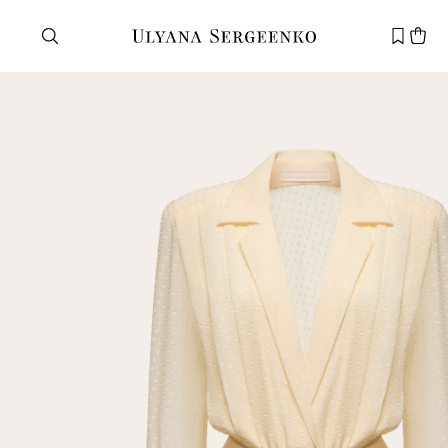
Нужна помощь?
Служба поддержки
+7 495 105 70 25
support@ulyanasergeenko.com
Пн—Пт
11—19
Новый
клиент
Электронная почта
Пароль