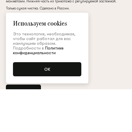
манжетами. Нижняя часть из трикотажа с регулируемой застёжкой.
клиент
Только сухая чистка. Сделано в России.
филькупе
Используем cookies
160 000 ₽
Электронная почта
Это технология, необходимая,
чтобы сайт работал для вас
наилучшим образом.
Подробности в
Политике
Цвет:
Пароль
конфиденциальности
Размер (FR):
34
36
38
40
Запомнить меня
Купить
Остались вопросы?
Обратитесь в клиентский сервис
Арт. BDY007SS26P
Таблица размеров
Восстановить пароль