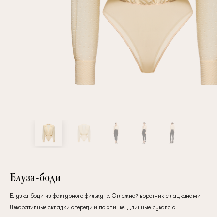
Повтор пароля
Дата рождения
Подписаться на обновления
Нажимая на кнопку "Регистрация", вы соглашаетесь с
условиями
политики конфиденциальности
Блуза-боди
Блузка-боди из фактурного филькупе. Отложной воротник с лацканами.
Зарегистрированный
Декоративные складки спереди и по спинке. Длинные рукава с