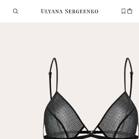
Нужна помощь?
Служба поддержки
+7 495 105 70 25
support@ulyanasergeenko.com
Пн—Пт
11—19
Новый
клиент
Электронная почта
Пароль