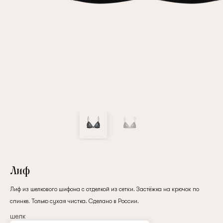
Повтор пароля
Дата рождения
Подписаться на обновления
Нажимая на кнопку "Регистрация", вы соглашаетесь с
условиями
политики конфиденциальности
Лиф
Лиф из шелкового шифона с отделкой из сетки. Застёжка на крючок по
спинке. Только сухая чистка. Сделано в России.
Зарегистрированный
шелк