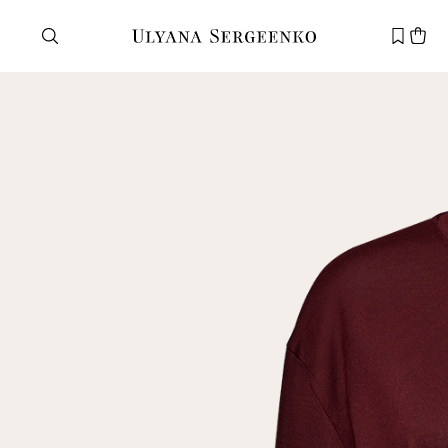
Нужна помощь?
Служба поддержки
+7 495 105 70 25
support@ulyanasergeenko.com
Пн—Пт
11—19
Новый
клиент
Электронная почта
Пароль