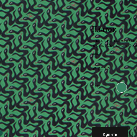
Платок
Платок из шёлка с авт
чистка. Сделано в Ита
шелк
45 000 ₽
Цвет:
Купить