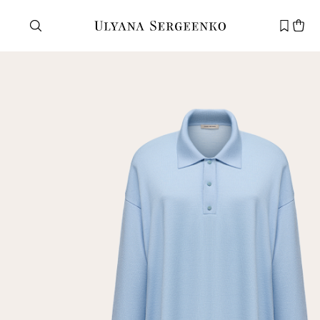
Нужна помощь?
Служба поддержки
+7 495 105 70 25
support@ulyanasergeenko.com
Пн—Пт
11—19
Новый
клиент
Электронная почта
Пароль