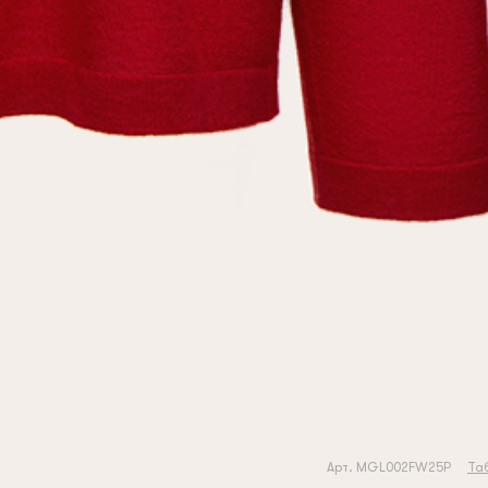
Арт. MGL002FW25P
Та