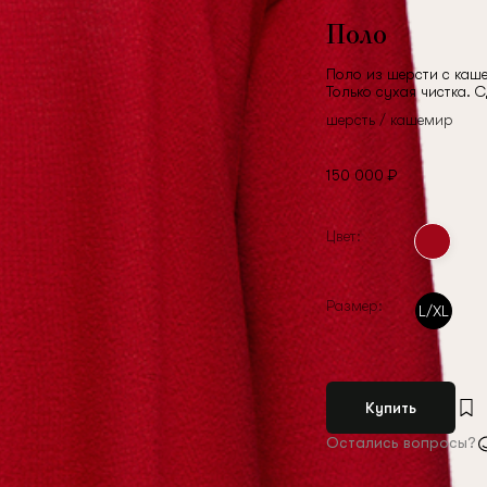
Поло
Поло из шерсти с каш
Только сухая чистка. 
шерсть / кашемир
150 000 ₽
Цвет:
Размер:
L/XL
Купить
Остались вопросы?