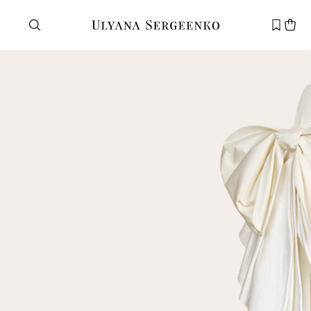
Нужна помощь?
Служба поддержки
+7 495 105 70 25
support@ulyanasergeenko.com
Пн—Пт
11—19
Новый
клиент
Электронная почта
Пароль