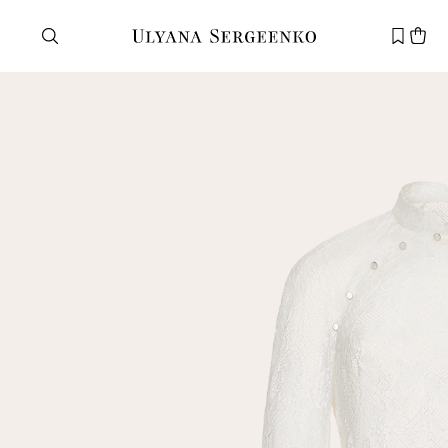
Нужна помощь?
Служба поддержки
+7 495 105 70 25
support@ulyanasergeenko.com
Пн—Пт
11—19
Новый
клиент
Электронная почта
Пароль