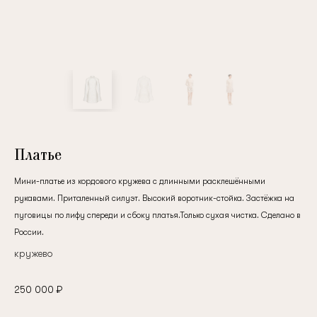
клиент
Электронная почта
Пароль
Платье
Мини-платье из кордового кружева с длинными расклешёнными
Запомнить меня
рукавами. Приталенный силуэт. Высокий воротник-стойка. Застёжка на
пуговицы по лифу спереди и сбоку платья.Только сухая чистка. Сделано в
России.
кружево
Восстановить пароль
250 000 ₽