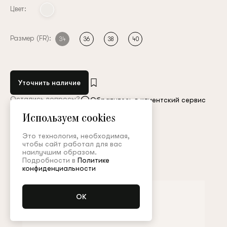
Цвет:
Размер (FR):
34
36
38
40
Уточнить наличие
Остались вопросы?
Обратитесь в клиентский сервис
Используем cookies
Арт. ABC001SS26WD
Таблица размеров
Это технология, необходимая,
чтобы сайт работал для вас
наилучшим образом.
Дополнить образ
Подробности в
Политике
конфиденциальности