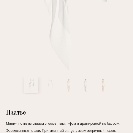
Повтор пароля
Дата рождения
Подписаться на обновления
Нажимая на кнопку "Регистрация", вы соглашаетесь с
условиями
политики конфиденциальности
Платье
Мини-платье из атласа с корсетным лифом и драпировкой по бедрам.
Зарегистрированный
Формованные чашки. Приталенный силуэт, асимметричный подол.