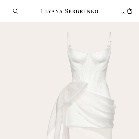
Нужна помощь?
Служба поддержки
+7 495 105 70 25
support@ulyanasergeenko.com
Пн—Пт
11—19
Новый
клиент
Электронная почта
Пароль