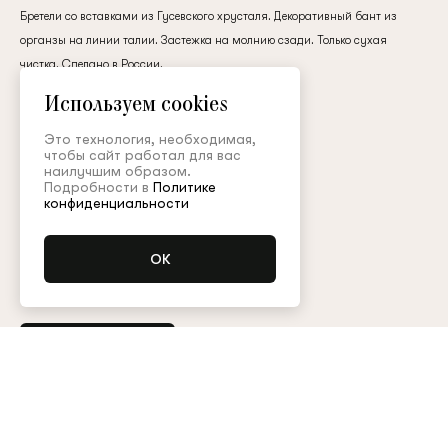
клиент
Бретели со вставками из Гусевского хрусталя. Декоративный бант из
органзы на линии талии. Застежка на молнию сзади. Только сухая
чистка. Сделано в России.
атлас
Используем cookies
Электронная почта
Это технология, необходимая,
450 000 ₽
чтобы сайт работал для вас
наилучшим образом.
Пароль
Подробности в
Политике
Цвет:
конфиденциальности
Размер (FR):
Запомнить меня
34
36
38
40
Уточнить наличие
Остались вопросы?
Обратитесь в клиентский сервис
Восстановить пароль
Арт. ABC003SS26WD
Таблица размеров