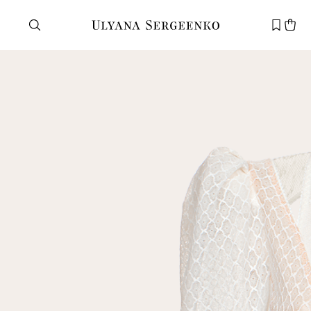
Нужна помощь?
Служба поддержки
+7 495 105 70 25
support@ulyanasergeenko.com
Пн—Пт
11—19
Новый
клиент
Электронная почта
Пароль