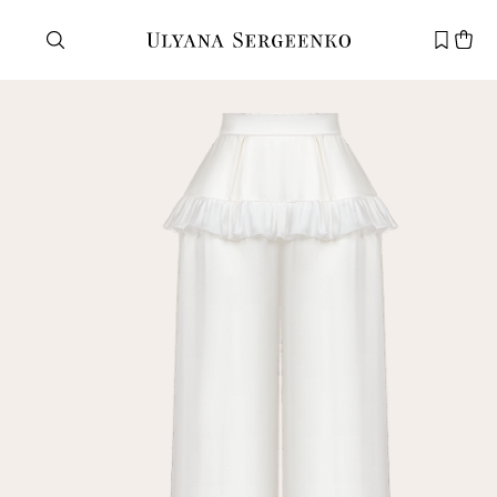
Нужна помощь?
Служба поддержки
+7 495 105 70 25
support@ulyanasergeenko.com
Пн—Пт
11—19
Новый
клиент
Электронная почта
Пароль