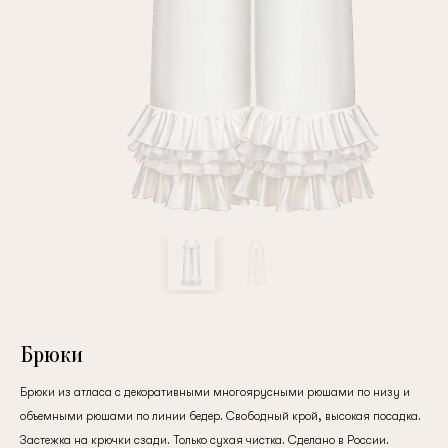
Повтор пароля
Дата рождения
Подписаться на обновления
Нажимая на кнопку "Регистрация", вы соглашаетесь с
условиями
политики конфиденциальности
Брюки
Брюки из атласа с декоративными многоярусными рюшами по низу и
объемными рюшами по линии бедер. Свободный крой, высокая посадка.
Зарегистрированный
Застежка на крючки сзади. Только сухая чистка. Сделано в России.