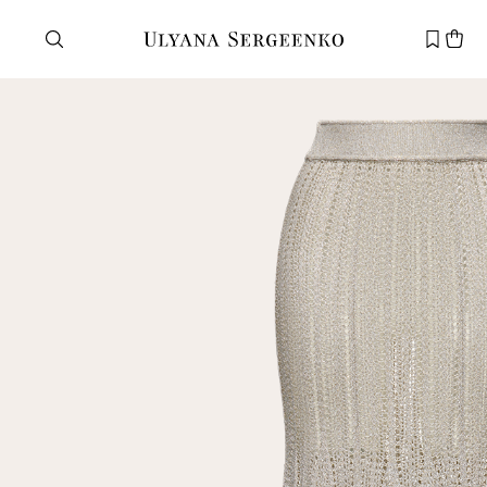
Нужна помощь?
Служба поддержки
+7 495 105 70 25
support@ulyanasergeenko.com
Пн—Пт
11—19
Новый
клиент
Электронная почта
Пароль