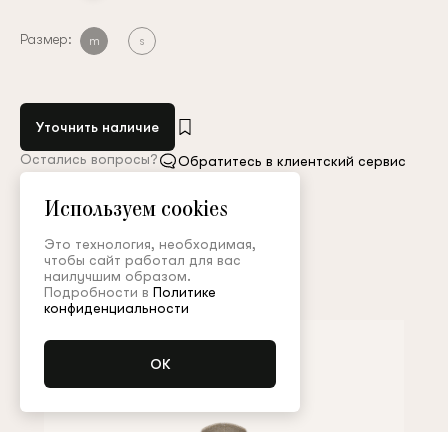
Размер:
m
s
Уточнить наличие
Остались вопросы?
Обратитесь в клиентский сервис
Используем cookies
Арт. MGL001SS26WD
Таблица размеров
Это технология, необходимая,
чтобы сайт работал для вас
наилучшим образом.
Дополнить образ
Подробности в
Политике
конфиденциальности