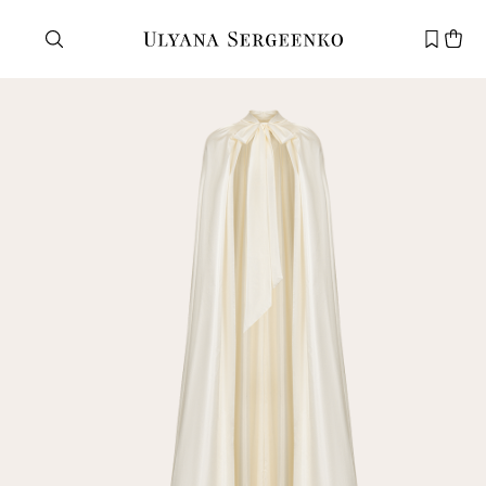
Нужна помощь?
Служба поддержки
+7 495 105 70 25
support@ulyanasergeenko.com
Пн—Пт
11—19
Новый
клиент
Электронная почта
Пароль