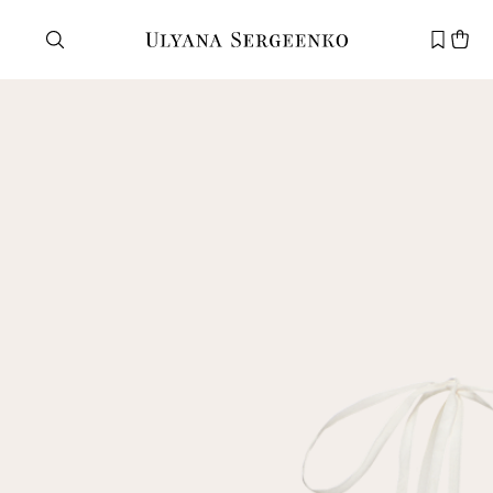
Нужна помощь?
Служба поддержки
+7 495 105 70 25
support@ulyanasergeenko.com
Пн—Пт
11—19
Новый
клиент
Электронная почта
Пароль