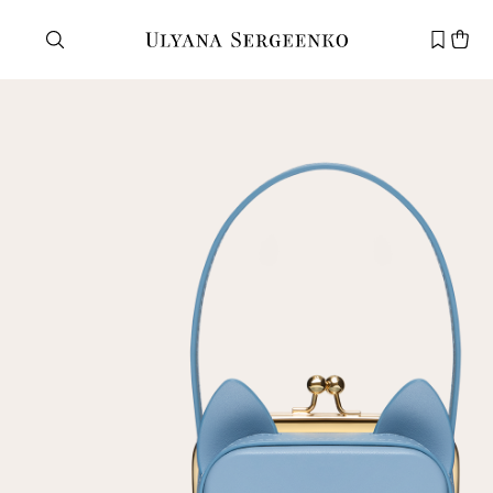
Нужна помощь?
Служба поддержки
+7 495 105 70 25
support@ulyanasergeenko.com
Пн—Пт
11—19
Новый
клиент
Электронная почта
Пароль