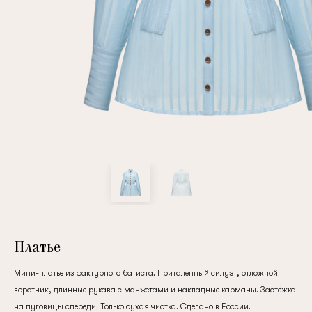
Повтор пароля
Дата рождения
Подписаться на обновления
Нажимая на кнопку "Регистрация", вы соглашаетесь с
условиями
политики конфиденциальности
Платье
Мини-платье из фактурного батиста. Приталенный силуэт, отложной
воротник, длинные рукава с манжетами и накладные карманы. Застёжка
Зарегистрированный
на пуговицы спереди. Только сухая чистка. Сделано в России.