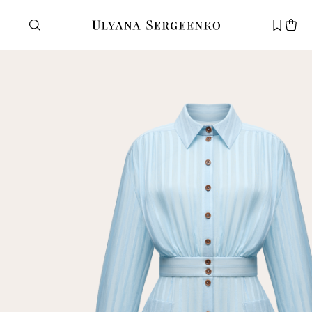
Нужна помощь?
Служба поддержки
+7 495 105 70 25
support@ulyanasergeenko.com
Пн—Пт
11—19
Новый
клиент
Электронная почта
Пароль