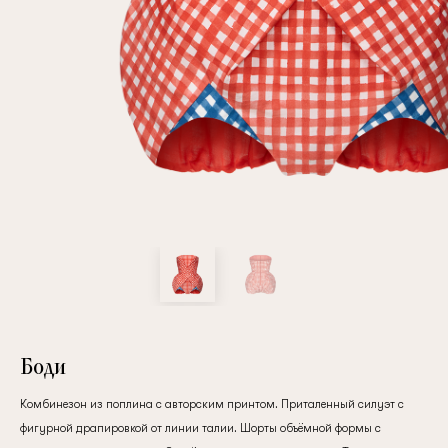
Повтор пароля
Дата рождения
Подписаться на обновления
Нажимая на кнопку "Регистрация", вы соглашаетесь с
условиями
политики конфиденциальности
Боди
Комбинезон из поплина с авторским принтом. Приталенный силуэт с
Зарегистрированный
фигурной драпировкой от линии талии. Шорты объёмной формы с