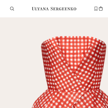
Нужна помощь?
Служба поддержки
+7 495 105 70 25
support@ulyanasergeenko.com
Пн—Пт
11—19
Новый
клиент
Электронная почта
Пароль