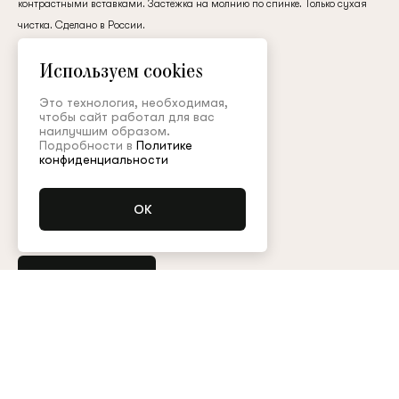
контрастными вставками. Застёжка на молнию по спинке. Только сухая
клиент
чистка. Сделано в России.
хлопок
Используем cookies
185 000 ₽
Электронная почта
Это технология, необходимая,
чтобы сайт работал для вас
наилучшим образом.
Подробности в
Политике
Цвет:
Пароль
конфиденциальности
Размер (FR):
34
36
38
40
Запомнить меня
Уточнить наличие
Остались вопросы?
Обратитесь в клиентский сервис
Арт. BDY004SS26Resort
Таблица размеров
Восстановить пароль