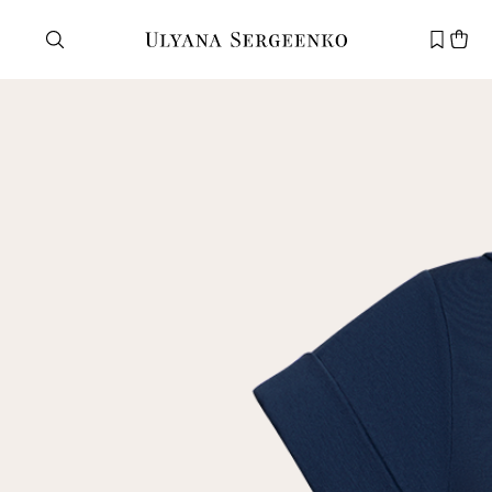
Нужна помощь?
Служба поддержки
+7 495 105 70 25
support@ulyanasergeenko.com
Пн—Пт
11—19
Новый
клиент
Электронная почта
Пароль