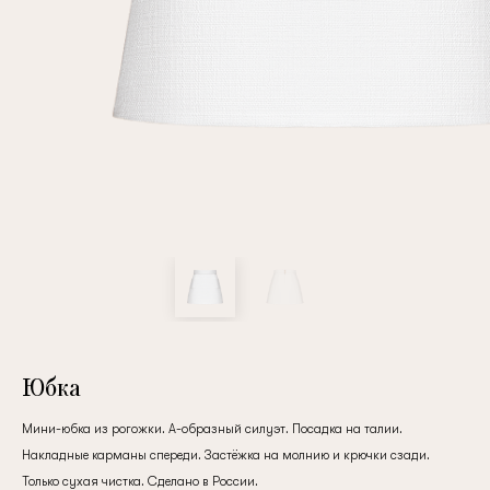
Повтор пароля
Дата рождения
Подписаться на обновления
Нажимая на кнопку "Регистрация", вы соглашаетесь с
условиями
политики конфиденциальности
Юбка
Мини-юбка из рогожки. А-образный силуэт. Посадка на талии.
Накладные карманы спереди. Застёжка на молнию и крючки сзади.
Зарегистрированный
Только сухая чистка. Сделано в России.