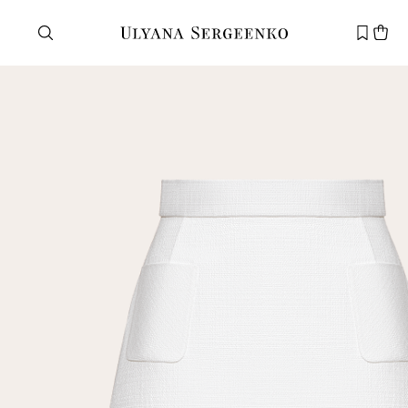
Нужна помощь?
Служба поддержки
+7 495 105 70 25
support@ulyanasergeenko.com
Пн—Пт
11—19
Новый
клиент
Электронная почта
Пароль