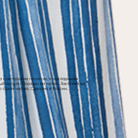
а с авторским принтом, с накладными
й силуэт. Посадка на талии. Застёжка на
о сухая чистка. Сделано в России.