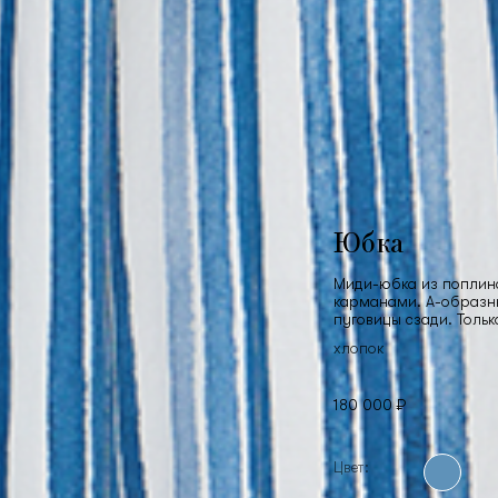
Юбка
Миди-юбка из поплин
карманами. А-образны
пуговицы сзади. Тольк
хлопок
180 000 ₽
Цвет: