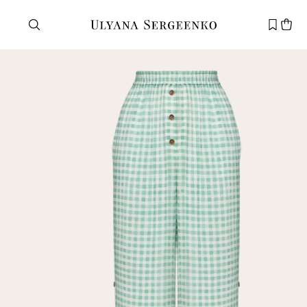
Нужна помощь?
Служба поддержки
+7 495 105 70 25
support@ulyanasergeenko.com
Пн—Пт
11—19
Новый
клиент
Электронная почта
Пароль