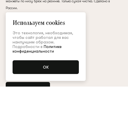
манжеты по низу брюк на резинке. Только сухая чистка. Сделано в
клиент
России.
шелк
Используем cookies
165 000 ₽
Электронная почта
Это технология, необходимая,
чтобы сайт работал для вас
наилучшим образом.
Подробности в
Политике
Цвет:
Пароль
конфиденциальности
Размер (FR):
34
36
38
40
Запомнить меня
Уточнить наличие
Остались вопросы?
Обратитесь в клиентский сервис
Арт. PNT006SS26Resort
Таблица размеров
Восстановить пароль