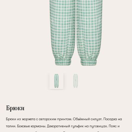
Повтор пароля
Дата рождения
Подписаться на обновления
Нажимая на кнопку "Регистрация", вы соглашаетесь с
условиями
политики конфиденциальности
Брюки
Брюки из жоржета с авторским принтом. Объёмный силуэт. Посадка на
Зарегистрированный
талии. Боковые карманы. Декоративный гульфик на пуговицах. Пояс и