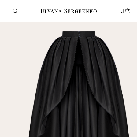
Нужна помощь?
Служба поддержки
+7 495 105 70 25
support@ulyanasergeenko.com
Пн—Пт
11—19
Новый
клиент
Электронная почта
Пароль