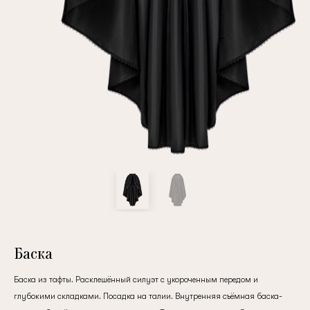
Повтор пароля
Дата рождения
Подписаться на обновления
Нажимая на кнопку "Регистрация", вы соглашаетесь с
условиями
политики конфиденциальности
Баска
Баска из тафты. Расклешённый силуэт с укороченным передом и
Зарегистрированный
глубокими складками. Посадка на талии. Внутренняя съёмная баска-