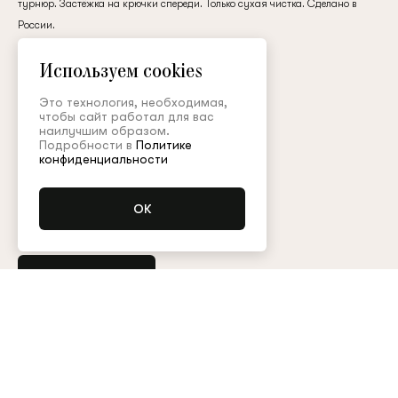
турнюр. Застёжка на крючки спереди. Только сухая чистка. Сделано в
клиент
России.
хлопок
Используем cookies
390 000 ₽
Электронная почта
Это технология, необходимая,
чтобы сайт работал для вас
наилучшим образом.
Подробности в
Политике
Цвет:
Пароль
конфиденциальности
Размер (FR):
34
36
38
40
Запомнить меня
Уточнить наличие
Остались вопросы?
Обратитесь в клиентский сервис
Арт. BSC002SS26Resort
Таблица размеров
Восстановить пароль