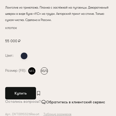
Лонгслив из трикотажа. Планка с застёжкой на пуговицы. Декоративный
шеврон в виде букв «У.С» на груди. Авторский принт на спине. Только
сухая чистка. Сделано в России.
хлопок
55 000 ₽
Цвет:
Размер (FR):
M/L
XS/S
Купить
Остались вопросы?
Обратитесь в клиентский сервис
Арт. DVT001SS26Resort
Таблица размеров