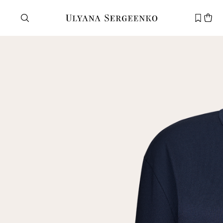
Нужна помощь?
Служба поддержки
+7 495 105 70 25
support@ulyanasergeenko.com
Пн—Пт
11—19
Новый
клиент
Электронная почта
Пароль