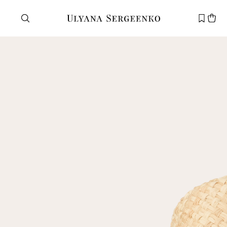
Нужна помощь?
Служба поддержки
+7 495 105 70 25
support@ulyanasergeenko.com
Пн—Пт
11—19
Новый
клиент
Электронная почта
Пароль