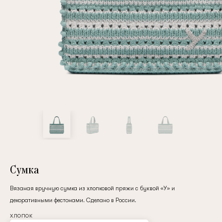
Повтор пароля
Дата рождения
Подписаться на обновления
Нажимая на кнопку "Регистрация", вы соглашаетесь с
условиями
политики конфиденциальности
Сумка
Вязаная вручную сумка из хлопковой пряжи с буквой «У» и
декоративными фестонами. Сделано в России.
Зарегистрированный
хлопок