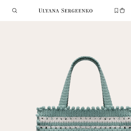
Нужна помощь?
Служба поддержки
+7 495 105 70 25
support@ulyanasergeenko.com
Пн—Пт
11—19
Новый
клиент
Электронная почта
Пароль