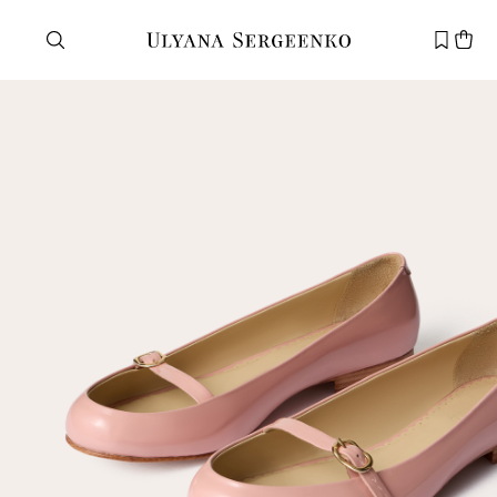
Нужна помощь?
Служба поддержки
+7 495 105 70 25
support@ulyanasergeenko.com
Пн—Пт
11—19
Новый
клиент
Электронная почта
Пароль