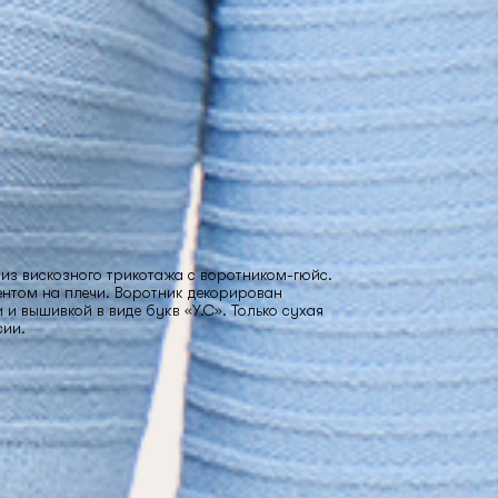
из вискозного трикотажа с воротником-гюйс.
ентом на плечи. Воротник декорирован
и вышивкой в виде букв «У.С». Только сухая
сии.