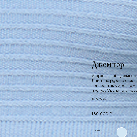
Джемпер
Укороченный джемпер 
Длинные рукава с акц
контрастными кантами 
чистка. Сделано в Рос
вискоза
130 000 ₽
Цвет: