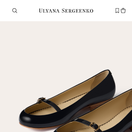
Нужна помощь?
Служба поддержки
+7 495 105 70 25
support@ulyanasergeenko.com
Пн—Пт
11—19
Новый
клиент
Электронная почта
Пароль