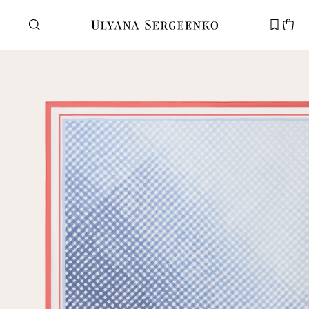
Нужна помощь?
Служба поддержки
+7 495 105 70 25
support@ulyanasergeenko.com
Пн—Пт
11—19
Новый
клиент
Электронная почта
Пароль