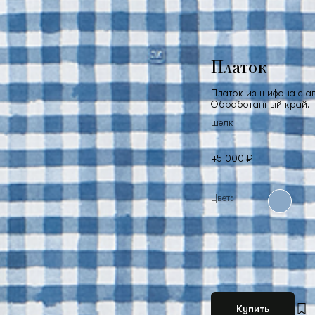
Платок
Платок из шифона с а
Обработанный край. Т
шелк
45 000 ₽
Цвет:
Купить