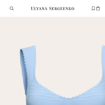
Нужна помощь?
Служба поддержки
+7 495 105 70 25
support@ulyanasergeenko.com
Пн—Пт
11—19
Новый
клиент
Электронная почта
Пароль