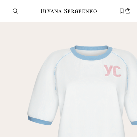
Нужна помощь?
Служба поддержки
+7 495 105 70 25
support@ulyanasergeenko.com
Пн—Пт
11—19
Новый
клиент
Электронная почта
Пароль