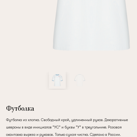
Повтор пароля
Дата рождения
Подписаться на обновления
Нажимая на кнопку "Регистрация", вы соглашаетесь с
условиями
политики конфиденциальности
Футболка
Футболка из хлопка. Свободный крой, удлиненный рукав. Декоративные
шевроны в виде инициалов "УС" и буквы "У" в треугольнике. Розовая
Зарегистрированный
окантовка выреза и рукавов. Только сухая чистка. Сделано в России.