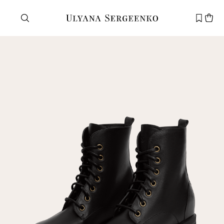
Нужна помощь?
Служба поддержки
+7 495 105 70 25
support@ulyanasergeenko.com
Пн—Пт
11—19
Новый
клиент
Электронная почта
Пароль