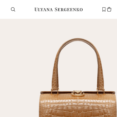
Нужна помощь?
Служба поддержки
+7 495 105 70 25
support@ulyanasergeenko.com
Пн—Пт
11—19
Новый
клиент
Электронная почта
Пароль