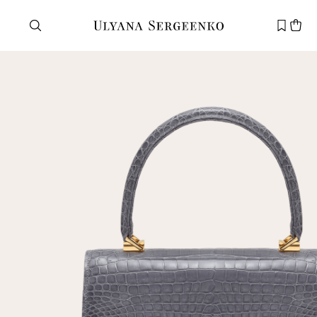
Нужна помощь?
Служба поддержки
+7 495 105 70 25
support@ulyanasergeenko.com
Пн—Пт
11—19
Новый
клиент
Электронная почта
Пароль