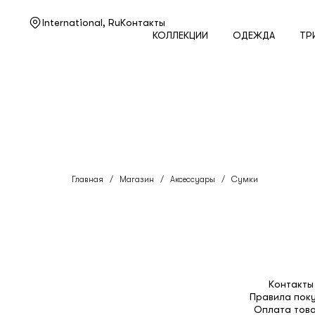
Нужна помощь?
International,
Ru
Контакты
КОЛЛЕКЦИИ
ОДЕЖДА
ТР
Служба поддержки
+7 495 105 70 25
support@ulyanasergeenko.com
Пн—Пт
11—19
Главная
/
Магазин
/
Аксессуары
/
Сумки
Контакты
Правила пок
Оплата тов