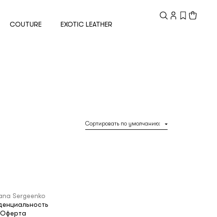
Зарегистрированный
клиент
COUTURE
EXOTIC LEATHER
Электронная почта
Пароль
Сортировать по умолчанию
:
Запомнить меня
ana Sergeenko
денциальность
Восстановить пароль
Оферта