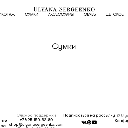
Новый
клиент
ИКОТАЖ
СУМКИ
АКСЕССУАРЫ
ОБУВЬ
ДЕТСКОЕ
Электронная почта
Сумки
Пароль
Повтор пароля
Дата рождения
Служба поддержки
Подписаться на рассылку
© Uly
Подписаться на обновления
+7 495 150-52-80
упки
Конфи
shop@ulyanasergeenko.com
Нажимая на кнопку "Регистрация", вы соглашаетесь с
ара