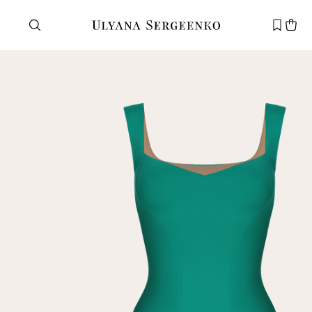
Нужна помощь?
Служба поддержки
+7 495 105 70 25
support@ulyanasergeenko.com
Пн—Пт
11—19
Новый
клиент
Электронная почта
Пароль