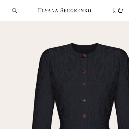
Нужна помощь?
Служба поддержки
+7 495 105 70 25
support@ulyanasergeenko.com
Пн—Пт
11—19
Новый
клиент
Электронная почта
Пароль