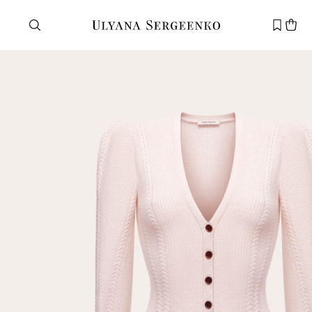
Нужна помощь?
Служба поддержки
+7 495 105 70 25
support@ulyanasergeenko.com
Пн—Пт
11—19
Новый
клиент
Электронная почта
Пароль