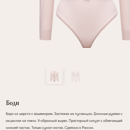
Повтор пароля
Дата рождения
Подписаться на обновления
Нажимая на кнопку "Регистрация", вы соглашаетесь с
условиями
политики конфиденциальности
Боди
Боди из шерсти с кашемиром. Застежка на пуговицах. Длинные рукава с
акцентом на плечи. V-образный вырез. Просторный силуэт с облегающей
Зарегистрированный
нижней частью. Только сухая чистка. Сделано в России.