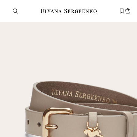
Нужна помощь?
Служба поддержки
+7 495 105 70 25
support@ulyanasergeenko.com
Пн—Пт
11—19
Новый
клиент
Электронная почта
Пароль