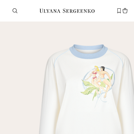
Нужна помощь?
Служба поддержки
+7 495 105 70 25
support@ulyanasergeenko.com
Пн—Пт
11—19
Новый
клиент
Электронная почта
Пароль