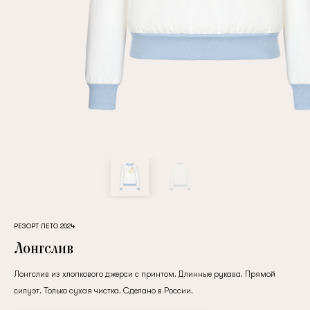
Повтор пароля
Дата рождения
Подписаться на обновления
Нажимая на кнопку "Регистрация", вы соглашаетесь с
условиями
политики конфиденциальности
РЕЗОРТ ЛЕТО 2024
Лонгслив
Лонгслив из хлопкового джерси с принтом. Длинные рукава. Прямой
силуэт. Только сухая чистка. Сделано в России.
Зарегистрированный