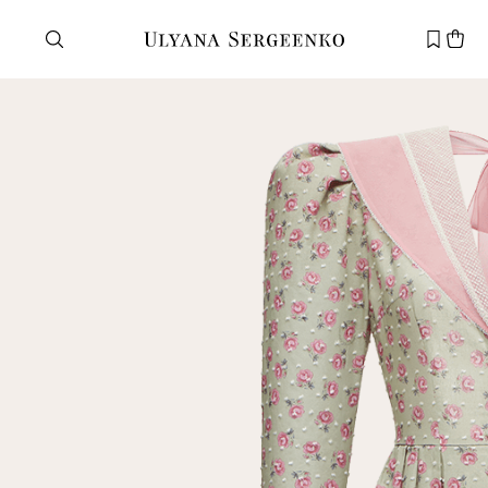
Нужна помощь?
Служба поддержки
+7 495 105 70 25
support@ulyanasergeenko.com
Пн—Пт
11—19
Новый
клиент
Электронная почта
Пароль