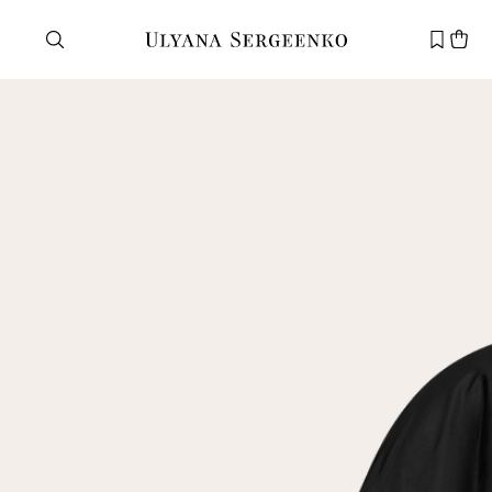
Нужна помощь?
Служба поддержки
+7 495 105 70 25
support@ulyanasergeenko.com
Пн—Пт
11—19
Новый
клиент
Электронная почта
Пароль