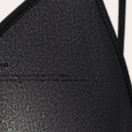
топ
она. Завязки на плечах и по переду,
 на крючках по спинке. Только сухая чистка.