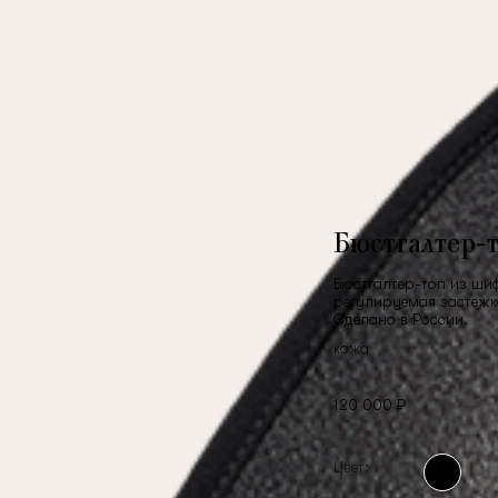
Бюстгалтер-
Бюстгалтер-топ из шиф
регулируемая застежка
Сделано в России.
кожа
120 000 ₽
Цвет: