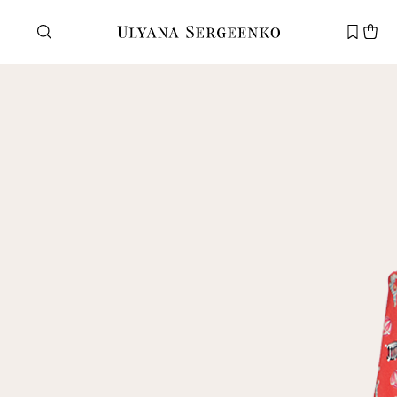
Нужна помощь?
Служба поддержки
+7 495 105 70 25
support@ulyanasergeenko.com
Пн—Пт
11—19
Новый
клиент
Электронная почта
Пароль