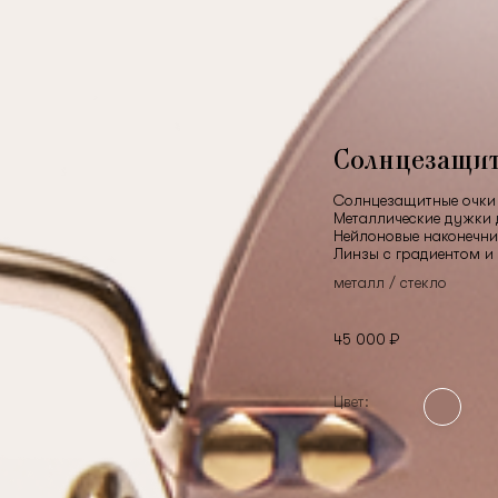
Солнцезащи
Солнцезащитные очки 
Металлические дужки 
Нейлоновые наконечни
Линзы с градиентом и
металл / стекло
45 000 ₽
Цвет: